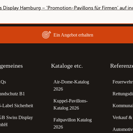
s Display Hamburg – ‘Promotion-Pavillons für Firmen’ auf i
Ein Angebot erhalten
lgemeines
Kataloge etc.
Referenz
AQs
Air-Dome-Katalog
Feuerwehr 
2026
andschutz B1
Rettungsdi
Kuppel-Pavillons-
-Label Sicherheit
Kommunale
Katalog 2026
B Swiss Display
Verkauf &
Faltpavillon Katalog
mbH
2026
Automotive