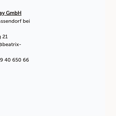
lay GmbH
ssendorf bei
 21
@beatrix-
49 40 650 66