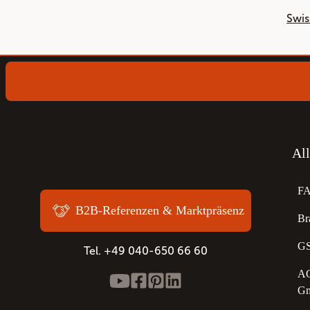
Swis
Al
F
B2B-Referenzen & Marktpräsenz
Br
GS
Tel. +49 040-650 66 60
AG
G