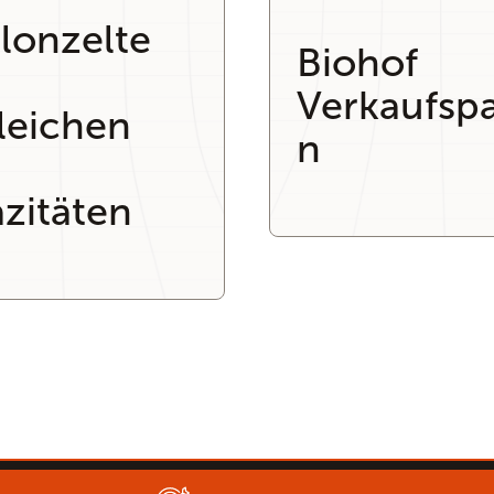
llonzelte
Biohof
Verkaufspa
leichen
n
zitäten