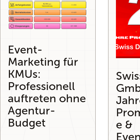
Event-
Marketing für
KMUs:
Swis
Professionell
GmbH
auftreten ohne
Jah
Agentur-
Prom
Budget
e &
Even