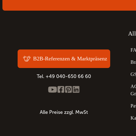
Al
F
B2B-Referenzen & Marktpräsenz
Br
GS
Tel. +49 040-650 66 60
AG
G
Pa
Alle Preise zzgl. MwSt
Ka