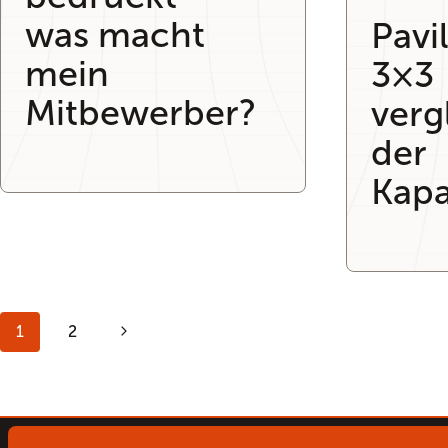
was macht
Pavi
mein
3×3
Mitbewerber?
verg
der
Kapa
Seitennavigation
Nächste
1
2
Seite