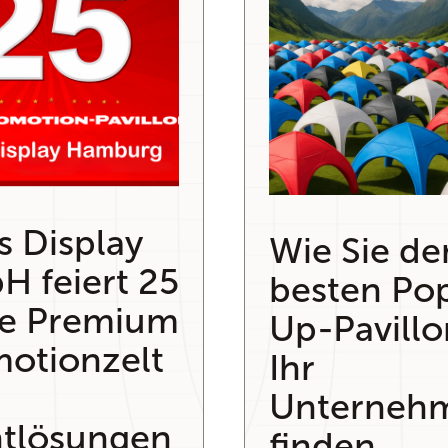
s Display
Wie Sie de
 feiert 25
besten Po
re Premium
Up-Pavillo
otionzelt
Ihr
Unterneh
tlösungen
finden