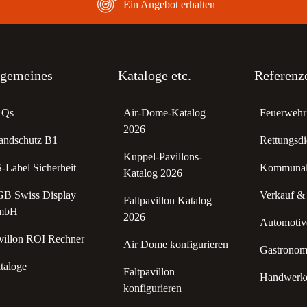
Ein Angebot erhalten
lgemeines
Kataloge etc.
Referenz
AQs
Air-Dome-Katalog
Feuerwehr 
2026
andschutz B1
Rettungsdi
Kuppel-Pavillons-
-Label Sicherheit
Kommunale
Katalog 2026
B Swiss Display
Verkauf &
Faltpavillon Katalog
mbH
2026
Automotive
villon ROI Rechner
Air Dome konfigurieren
Gastronomi
taloge
Faltpavillon
Handwerke
konfigurieren