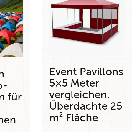
Event Pavillons
n
5×5 Meter
p-
vergleichen.
n für
Überdachte 25
m² Fläche
men