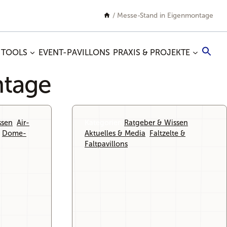
/
Messe-Stand in Eigenmontage
Sea
 TOOLS
EVENT-PAVILLONS
PRAXIS & PROJEKTE
for:
Search
ntage
ssen
, 
Air-
Kategorien:
Ratgeber & Wissen
, 
 
Dome-
Aktuelles & Media
, 
Faltzelte &
Faltpavillons