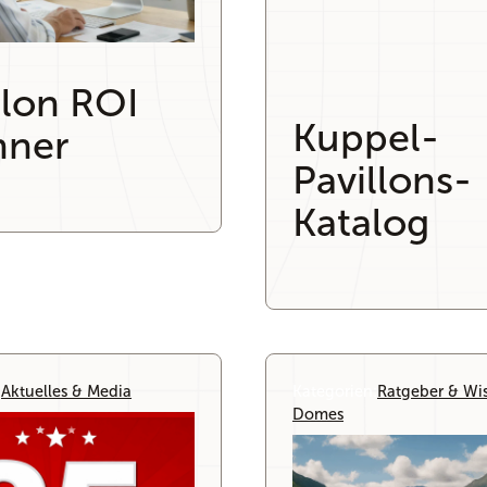
llon ROI
Kuppel-
hner
Pavillons-
Katalog
:
Aktuelles & Media
Kategorien:
Ratgeber & Wi
Domes