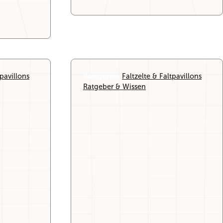
tpavillons
, 
Kategorien:
Faltzelte & Faltpavillons
, 
Ratgeber & Wissen