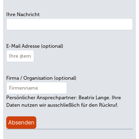
n
Ihre Nachricht
d
N
a
c
h
E-Mail Adresse (optional)
n
a
m
e
Firma / Organisation (optional)
Persönlicher Ansprechpartner: Beatrix Lange. Ihre
Daten nutzen wir ausschließlich für den Rückruf.
Absenden