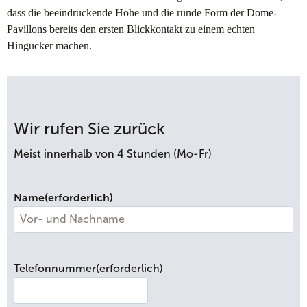
dass die beeindruckende Höhe und die runde Form der Dome-
Pavillons bereits den ersten Blickkontakt zu einem echten
Hingucker machen.
Wir rufen Sie zurück
Meist innerhalb von 4 Stunden (Mo-Fr)
Name
(erforderlich)
V
o
Telefonnummer
(erforderlich)
r
-
u