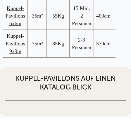
Kuppel-
15 Min,
ab
Pavillons
36m²
55Kg
2
400cm
2.950€
6x6m
Personen
Kuppel-
2-3
ab
Pavillons
75m²
85Kg
570cm
Personen
4.590€
9x9m
KUPPEL-PAVILLONS AUF EINEN
KATALOG BLICK