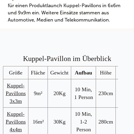
für einen Produktlaunch Kuppel-Pavillons in 6x6m
und 9x9m ein. Weitere Einsätze stammen aus
Automotive, Medien und Telekommunikation.
Kuppel-Pavillon im Überblick
Größe
Fläche
Gewicht
Aufbau
Höhe
Preis
Kuppel-
10 Min,
ab
Pavillons
9m²
20Kg
230cm
1 Person
995€
3x3m
Kuppel-
10 Min,
ab
Pavillons
16m²
30Kg
1-2
280cm
1.290€
4x4m
Person