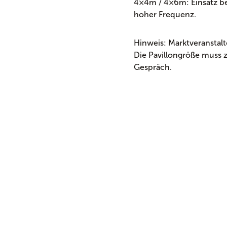
4×4m / 4×6m: Einsatz be
hoher Frequenz.
Hinweis: Marktveranstalt
Die Pavillongröße muss 
Gespräch.