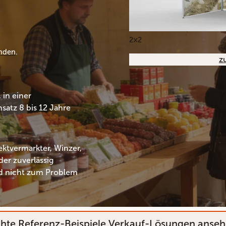
2×2
nden
.
z
 in einer
satz 8 bis 12 Jahre
ektvermarkter, Winzer,
er zuverlässig
nd nicht zum Problem
hte Referenz-Beispiele Verkauf-Lösungen anse