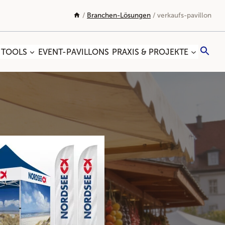
/
Branchen-Lösungen
/
verkaufs-pavillon
Sea
 TOOLS
EVENT-PAVILLONS
PRAXIS & PROJEKTE
for:
Search