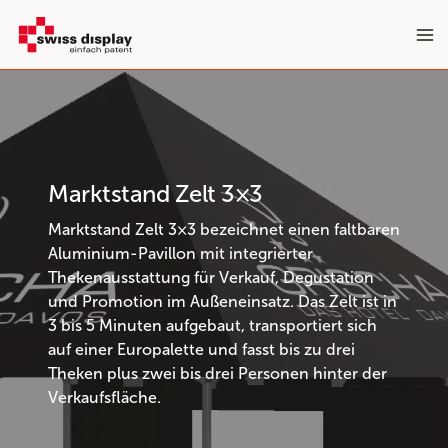
Zum
Inhalt
springen
Marktstand Zelt 3×3
Marktstand
Zelt 3×3 bezeichnet einen faltbaren
Aluminium-Pavillon mit integrierter
Thekenausstattung für Verkauf, Degustation
und Promotion im Außeneinsatz. Das Zelt ist in
3 bis 5 Minuten aufgebaut, transportiert sich
auf einer Europalette und fasst bis zu drei
Theken plus zwei bis drei Personen hinter der
Verkaufsfläche.