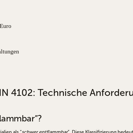
 Euro
altungen
DIN 4102: Technische Anforder
flammbar”?
lien als “
schwer entflammbar
”. Diese Klassifizierung bedeu