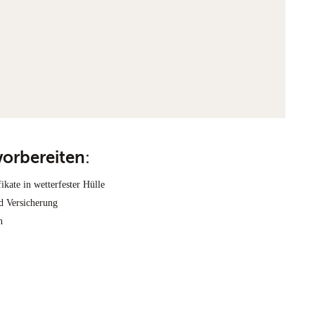
:
orbereiten
ikate in wetterfester Hülle
d Versicherung
n