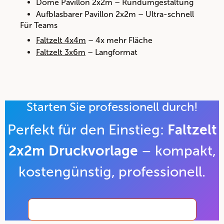
Dome Pavillon 2x2m – Rundumgestaltung
Aufblasbarer Pavillon 2x2m – Ultra-schnell
Für Teams
Faltzelt 4x4m
– 4x mehr Fläche
Faltzelt 3x6m
– Langformat
Starten Sie professionell durch!
Perfekt für den Einstieg:
Faltzelt
– kompakt,
2x2m Druckvorlage
kostengünstig, professionell.
Jetzt 2x2m Vorlage herunterladen