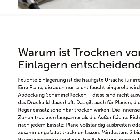
Warum ist Trocknen vo
Einlagern entscheiden
Feuchte Einlagerung ist die häufigste Ursache für i
Eine Plane, die auch nur leicht feucht eingerollt wir
Abdeckung Schimmelflecken – diese sind nicht aus
das Druckbild dauerhaft. Das gilt auch für Planen, d
Regeneinsatz scheinbar trocken wirken: Die Innense
Zonen trocknen langsamer als die Außenfläche. Ric
nach jedem Einsatz: Plane vollständig ausbreiten od
zusammengefaltet trocknen lassen. Mindestens 2 bi
Raumtemperatur trocknen, bei Außentrocknung auf