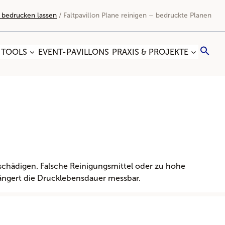
n bedrucken lassen
/
Faltpavillon Plane reinigen – bedruckte Planen
Sea
 TOOLS
EVENT-PAVILLONS
PRAXIS & PROJEKTE
for:
Search
schädigen. Falsche Reinigungsmittel oder zu hohe
längert die Drucklebensdauer messbar.