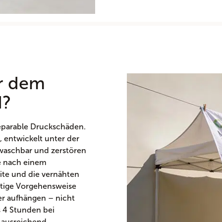
r dem
d?
rreparable Druckschäden.
d, entwickelt unter der
waschbar und zerstören
ie nach einem
ite und die vernähten
htige Vorgehensweise
er aufhängen – nicht
s 4 Stunden bei
 ausreichend