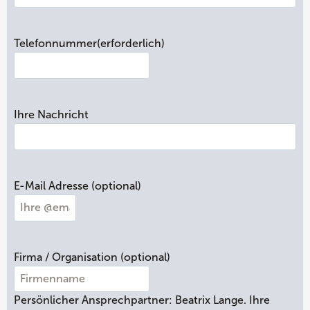
V
o
Telefonnummer
(erforderlich)
r
-
u
n
Ihre Nachricht
d
N
a
c
h
E-Mail Adresse (optional)
n
a
m
e
Firma / Organisation (optional)
Persönlicher Ansprechpartner: Beatrix Lange. Ihre