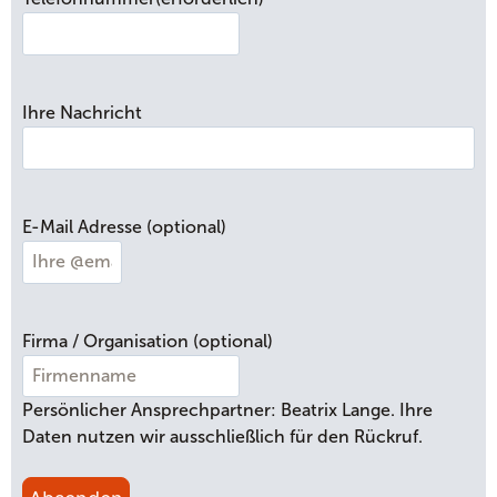
r
-
u
n
Ihre Nachricht
d
N
a
c
h
E-Mail Adresse (optional)
n
a
m
e
Firma / Organisation (optional)
Persönlicher Ansprechpartner: Beatrix Lange. Ihre
Daten nutzen wir ausschließlich für den Rückruf.