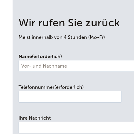
Wir rufen Sie zurück
Meist innerhalb von 4 Stunden (Mo-Fr)
Name
(erforderlich)
V
o
Telefonnummer
(erforderlich)
r
-
u
n
Ihre Nachricht
d
N
a