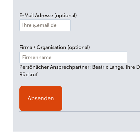
c
h
E-Mail Adresse (optional)
n
a
m
e
Firma / Organisation (optional)
Persönlicher Ansprechpartner: Beatrix Lange. Ihre D
Rückruf.
Absenden