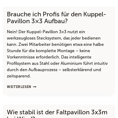
KUPPEL-
PAVILLON
Brauche ich Profis für den Kuppel-
4X4M
DER
Pavillon 3×3 Aufbau?
GRÖSSENSPRUNG?
Nein! Der Kuppel-Pavillon 3×3 nutzt ein
werkzeugloses Stecksystem, das jeder bedienen
kann. Zwei Mitarbeiter benötigen etwa eine halbe
Stunde für die komplette Montage – keine
Vorkenntnisse erforderlich. Das intelligente
Profilsystem aus Stahl oder Aluminium führt intuitiv
durch den Aufbauprozess – selbsterklärend und
zeitsparend.
BRAUCHE
WEITERLESEN
ICH
PROFIS
FÜR
DEN
Wie stabil ist der Faltpavillon 3x3m
KUPPEL-
PAVILLON