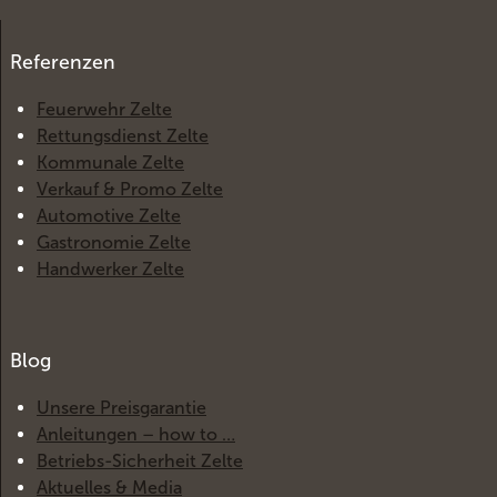
Referenzen
Feuerwehr Zelte
Rettungsdienst Zelte
Kommunale Zelte
Verkauf & Promo Zelte
Automotive Zelte
Gastronomie Zelte
Handwerker Zelte
Blog
Unsere Preisgarantie
Anleitungen – how to …
Betriebs-Sicherheit Zelte
Aktuelles & Media