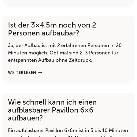
STABIL
IST
DER
FALTPAVILLON
Ist der 3×4.5m noch von 2
3×4.5M
BEI
Personen aufbaubar?
WIND?
Ja, der Aufbau ist mit 2 erfahrenen Personen in 20
Minuten möglich. Optimal sind 2-3 Personen für
entspannten Aufbau ohne Zeitdruck.
IST
WEITERLESEN
DER
3×4.5M
NOCH
VON
Wie schnell kann ich einen
2
PERSONEN
aufblasbarer Pavillon 6×6
AUFBAUBAR?
aufbauen?
Ein aufblasbarer Pavillon 6x6m ist in 5 bis 10 Minuten