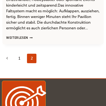
kinderleicht und zeitsparend.Das innovative
Faltsystem macht es möglich: Aufklappen, ausziehen,
fertig. Binnen weniger Minuten steht Ihr Pavillon
sicher und stabil. Die durchdachte Konstruktion
ermöglicht es auch zierlichen Personen oder…
KANN
WEITERLESEN
ICH
EINEN
FALTPAVILLON
Seitennavigation
ALLEINE
Vorherige
1
2
AUFBAUEN?
Seite