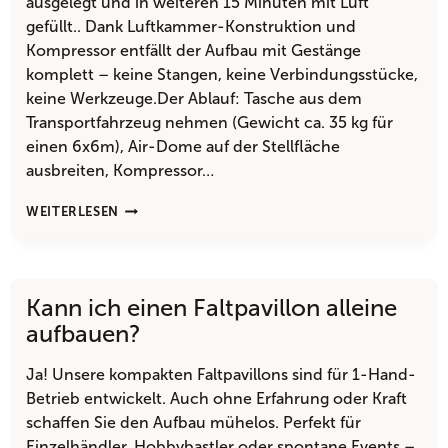
ausgelegt und in weiteren 15 Minuten mit Luft
gefüllt.. Dank Luftkammer-Konstruktion und
Kompressor entfällt der Aufbau mit Gestänge
komplett – keine Stangen, keine Verbindungsstücke,
keine Werkzeuge.Der Ablauf: Tasche aus dem
Transportfahrzeug nehmen (Gewicht ca. 35 kg für
einen 6x6m), Air-Dome auf der Stellfläche
ausbreiten, Kompressor…
WIE
WEITERLESEN
SCHNELL
KANN
ICH
EINEN
Kann ich einen Faltpavillon alleine
AUFBLASBARER
PAVILLON
aufbauen?
6×6
AUFBAUEN?
Ja! Unsere kompakten Faltpavillons sind für 1-Hand-
Betrieb entwickelt. Auch ohne Erfahrung oder Kraft
schaffen Sie den Aufbau mühelos. Perfekt für
Einzelhändler, Hobbybastler oder spontane Events –