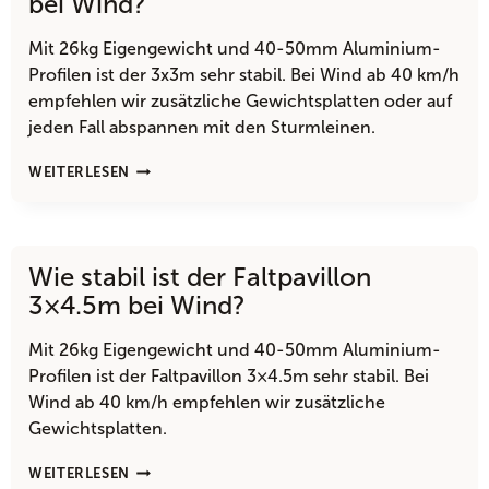
bei Wind?
3×3
AUFBAU?
Mit 26kg Eigengewicht und 40-50mm Aluminium-
Profilen ist der 3x3m sehr stabil. Bei Wind ab 40 km/h
empfehlen wir zusätzliche Gewichtsplatten oder auf
jeden Fall abspannen mit den Sturmleinen.
WIE
WEITERLESEN
STABIL
IST
DER
FALTPAVILLON
Wie stabil ist der Faltpavillon
3X3M
BEI
3×4.5m bei Wind?
WIND?
Mit 26kg Eigengewicht und 40-50mm Aluminium-
Profilen ist der Faltpavillon 3×4.5m sehr stabil. Bei
Wind ab 40 km/h empfehlen wir zusätzliche
Gewichtsplatten.
WIE
WEITERLESEN