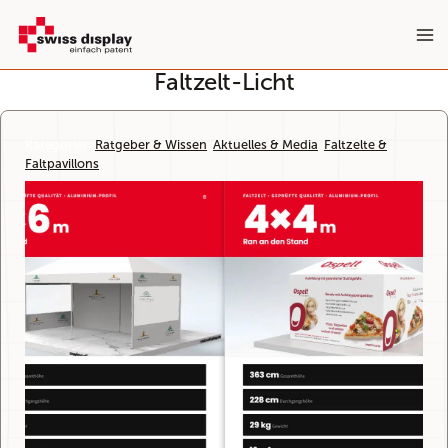
Zum
Inhalt
springen
Faltzelt-Licht
Kategorien:
Ratgeber & Wissen
, 
Aktuelles & Media
, 
Faltzelte &
Faltpavillons