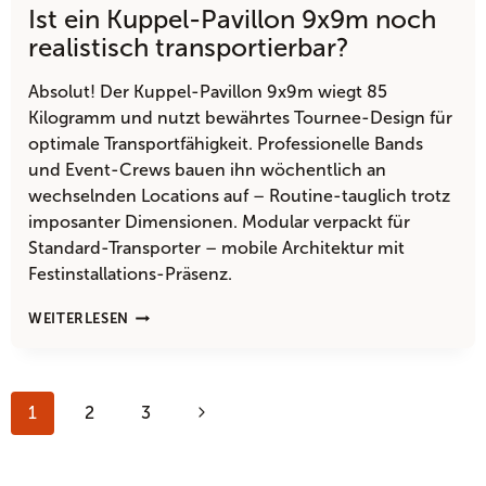
Ist ein Kuppel-Pavillon 9x9m noch
EIN
AUFBLASBARER
realistisch transportierbar?
PAVILLON
4×4?
Absolut! Der Kuppel-Pavillon 9x9m wiegt 85
Kilogramm und nutzt bewährtes Tournee-Design für
optimale Transportfähigkeit. Professionelle Bands
und Event-Crews bauen ihn wöchentlich an
wechselnden Locations auf – Routine-tauglich trotz
imposanter Dimensionen. Modular verpackt für
Standard-Transporter – mobile Architektur mit
Festinstallations-Präsenz.
IST
WEITERLESEN
EIN
KUPPEL-
PAVILLON
Seitennavigation
9X9M
Nächste
1
2
3
NOCH
REALISTISCH
Seite
TRANSPORTIERBAR?