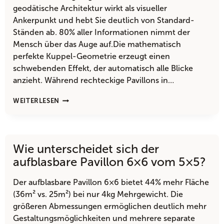
geodätische Architektur wirkt als visueller
Ankerpunkt und hebt Sie deutlich von Standard-
Ständen ab. 80% aller Informationen nimmt der
Mensch über das Auge auf.Die mathematisch
perfekte Kuppel-Geometrie erzeugt einen
schwebenden Effekt, der automatisch alle Blicke
anzieht. Während rechteckige Pavillons in…
WARUM
WEITERLESEN
SCHAUEN
ALLE
AUF
MEIN
Wie unterscheidet sich der
KUPPEL-
ZELT?
aufblasbare Pavillon 6×6 vom 5×5?
Der aufblasbare Pavillon 6×6 bietet 44% mehr Fläche
(36m² vs. 25m²) bei nur 4kg Mehrgewicht. Die
größeren Abmessungen ermöglichen deutlich mehr
Gestaltungsmöglichkeiten und mehrere separate