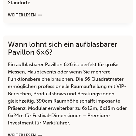
Standorte.
IST
WEITERLESEN
EIN
AUFBLASBARER
PAVILLON
6×6
Wann lohnt sich ein aufblasbarer
NOCH
MOBIL
Pavillon 6×6?
EINSETZBAR?
Ein aufblasbarer Pavillon 6×6 ist perfekt für große
Messen, Hauptevents oder wenn Sie mehrere
Funktionsbereiche brauchen. Die 36 Quadratmeter
ermöglichen professionelle Raumaufteilung mit VIP-
Bereichen, Produktshows und Beratungszonen
gleichzeitig. 390cm Raumhöhe schafft imposante
Präsenz. Modular erweiterbar zu 6x12m, 6x18m oder
6x24m für Festival-Dimensionen – Premium-
Investment für Marktführer.
WANN
WEITERLESEN