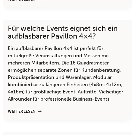
LOHNT
SICH
EIN
AUFBLASBARER
Für welche Events eignet sich ein
PAVILLON
6×6?
aufblasbarer Pavillon 4×4?
Ein aufblasbarer Pavillon 4×4 ist perfekt für
mittelgroße Veranstaltungen und Messen mit
mehreren Mitarbeitern. Die 16 Quadratmeter
ermöglichen separate Zonen für Kundenberatung,
Produktpräsentation und Warenlager. Modular
kombinierbar zu längeren Einheiten (4x8m, 4x12m,
4x16m) für großflächige Event-Auftritte. Vielseitiger
Allrounder für professionelle Business-Events.
FÜR
WEITERLESEN
WELCHE
EVENTS
EIGNET
SICH