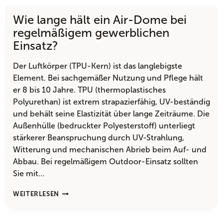
PAVILLON
Wie lange hält ein Air-Dome bei
ODER
AIR-
regelmäßigem gewerblichen
DOME
Einsatz?
EBENFALLS
BEDRUCKEN
LASSEN?
Der Luftkörper (TPU-Kern) ist das langlebigste
Element. Bei sachgemäßer Nutzung und Pflege hält
er 8 bis 10 Jahre. TPU (thermoplastisches
Polyurethan) ist extrem strapazierfähig, UV-beständig
und behält seine Elastizität über lange Zeiträume. Die
Außenhülle (bedruckter Polyesterstoff) unterliegt
stärkerer Beanspruchung durch UV-Strahlung,
Witterung und mechanischen Abrieb beim Auf- und
Abbau. Bei regelmäßigem Outdoor-Einsatz sollten
Sie mit…
WIE
WEITERLESEN
LANGE
HÄLT
EIN