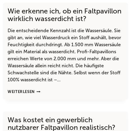
AIR-
Wie erkenne ich, ob ein Faltpavillon
DOME
BEI
wirklich wasserdicht ist?
REGELMÄSSIGEM G
EWERBLICHEN E
Die entscheidende Kennzahl ist die Wassersäule. Sie
INSATZ?
gibt an, wie viel Wasserdruck ein Stoff aushält, bevor
Feuchtigkeit durchdringt. Ab 1.500 mm Wassersäule
gilt ein Material als wasserdicht. Profi-Faltpavillons
erreichen Werte von 2.000 mm und mehr. Aber die
Wassersäule allein reicht nicht. Die häufigste
Schwachstelle sind die Nähte. Selbst wenn der Stoff
100% wasserdicht ist –…
WIE
WEITERLESEN
ERKENNE
ICH,
OB
EIN
Was kostet ein gewerblich
FALTPAVILLON
WIRKLICH
nutzbarer Faltpavillon realistisch?
WASSERDICHT