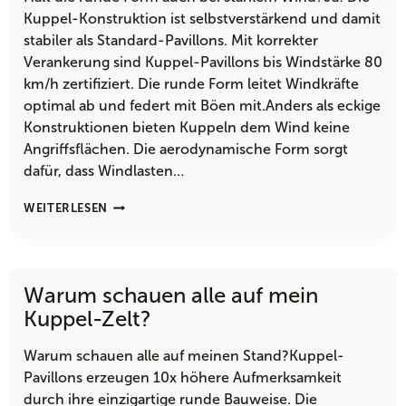
Kuppel-Konstruktion ist selbstverstärkend und damit
stabiler als Standard-Pavillons. Mit korrekter
Verankerung sind Kuppel-Pavillons bis Windstärke 80
km/h zertifiziert. Die runde Form leitet Windkräfte
optimal ab und federt mit Böen mit.Anders als eckige
Konstruktionen bieten Kuppeln dem Wind keine
Angriffsflächen. Die aerodynamische Form sorgt
dafür, dass Windlasten…
HÄLT
WEITERLESEN
MEIN
DOME-
PAVILLON
AUCH
Warum schauen alle auf mein
BEI
STARKEM
Kuppel-Zelt?
WIND?
Warum schauen alle auf meinen Stand?Kuppel-
Pavillons erzeugen 10x höhere Aufmerksamkeit
durch ihre einzigartige runde Bauweise. Die