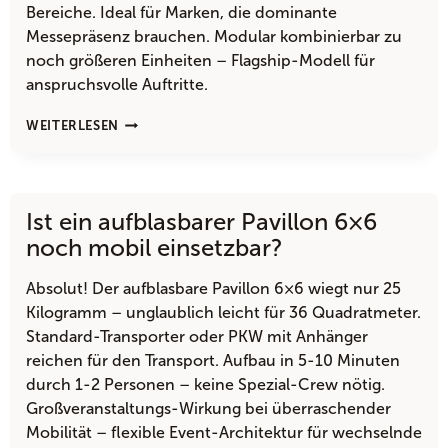
Bereiche. Ideal für Marken, die dominante
Messepräsenz brauchen. Modular kombinierbar zu
noch größeren Einheiten – Flagship-Modell für
anspruchsvolle Auftritte.
WIE
WEITERLESEN
UNTERSCHEIDET
SICH
DER
AUFBLASBARE
Ist ein aufblasbarer Pavillon 6×6
PAVILLON
6×6
noch mobil einsetzbar?
VOM
5×5?
Absolut! Der aufblasbare Pavillon 6×6 wiegt nur 25
Kilogramm – unglaublich leicht für 36 Quadratmeter.
Standard-Transporter oder PKW mit Anhänger
reichen für den Transport. Aufbau in 5-10 Minuten
durch 1-2 Personen – keine Spezial-Crew nötig.
Großveranstaltungs-Wirkung bei überraschender
Mobilität – flexible Event-Architektur für wechselnde