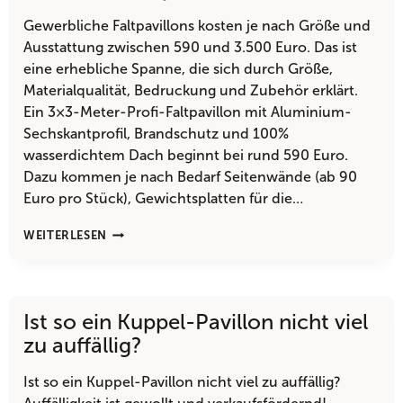
IST?
Gewerbliche Faltpavillons kosten je nach Größe und
Ausstattung zwischen 590 und 3.500 Euro. Das ist
eine erhebliche Spanne, die sich durch Größe,
Materialqualität, Bedruckung und Zubehör erklärt.
Ein 3×3-Meter-Profi-Faltpavillon mit Aluminium-
Sechskantprofil, Brandschutz und 100%
wasserdichtem Dach beginnt bei rund 590 Euro.
Dazu kommen je nach Bedarf Seitenwände (ab 90
Euro pro Stück), Gewichtsplatten für die…
WAS
WEITERLESEN
KOSTET
EIN
GEWERBLICH
NUTZBARER
Ist so ein Kuppel-Pavillon nicht viel
FALTPAVILLON
REALISTISCH?
zu auffällig?
Ist so ein Kuppel-Pavillon nicht viel zu auffällig?