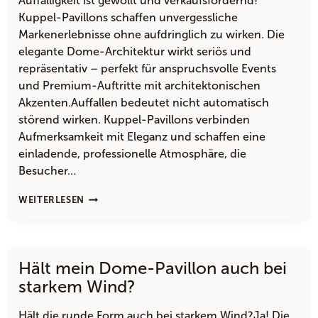
Auffälligkeit ist gewollt und verkaufsfördernd!
Kuppel-Pavillons schaffen unvergessliche
Markenerlebnisse ohne aufdringlich zu wirken. Die
elegante Dome-Architektur wirkt seriös und
repräsentativ – perfekt für anspruchsvolle Events
und Premium-Auftritte mit architektonischen
Akzenten.Auffallen bedeutet nicht automatisch
störend wirken. Kuppel-Pavillons verbinden
Aufmerksamkeit mit Eleganz und schaffen eine
einladende, professionelle Atmosphäre, die
Besucher…
IST
WEITERLESEN
SO
EIN
KUPPEL-
PAVILLON
Hält mein Dome-Pavillon auch bei
NICHT
VIEL
starkem Wind?
ZU
AUFFÄLLIG?
Hält die runde Form auch bei starkem Wind?Ja! Die