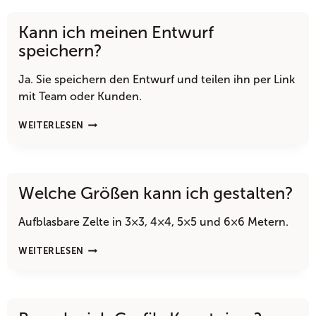
DIE
GESTALTUNG
Kann ich meinen Entwurf
ÜBERNEHMEN?
speichern?
Ja. Sie speichern den Entwurf und teilen ihn per Link
mit Team oder Kunden.
KANN
WEITERLESEN
ICH
MEINEN
ENTWURF
SPEICHERN?
Welche Größen kann ich gestalten?
Aufblasbare Zelte in 3×3, 4×4, 5×5 und 6×6 Metern.
WELCHE
WEITERLESEN
GRÖSSEN K
ANN I
CH G
ESTALTEN?