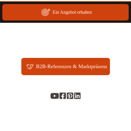
VON
ANDEREN
Ein Angebot erhalten
KONFIGURATOREN?
B2B-Referenzen & Marktpräsenz
Tel. +49 040-650 66 60
Alle Preise zzgl. MwSt