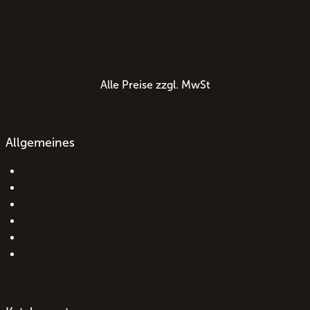
Alle Preise zzgl. MwSt
Allgemeines
FAQs
Brandschutz B1
GS-Label Sicherheit
AGB Swiss Display GmbH
Pavillon ROI Rechner
Kataloge