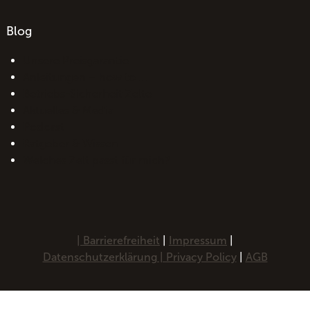
Blog
Unsere Preisgarantie
Anleitungen – how to …
Betriebs-Sicherheit Zelte
Aktuelles & Media
Podcast
Ratgeber & Wissen
Welches Zelt passt für mich?
|
Barrierefreiheit
|
Impressum
|
Datenschutzerklärung | Privacy Policy
|
AGB