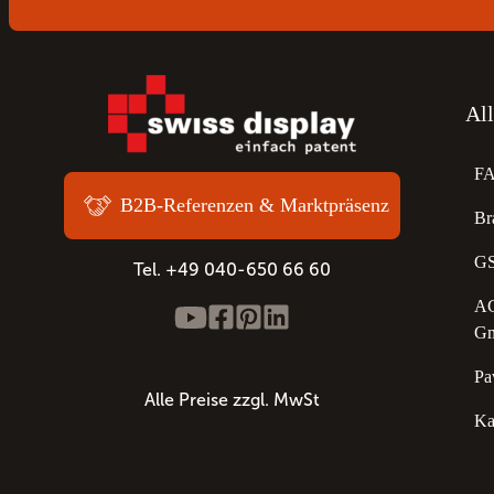
Al
F
B2B-Referenzen & Marktpräsenz
Br
GS
Tel. +49 040-650 66 60
AG
G
Pa
Alle Preise zzgl. MwSt
Ka