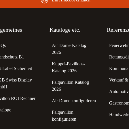
lgemeines
Kataloge etc.
Referenz
AQs
Air-Dome-Katalog
Feuerwehr 
2026
andschutz B1
Rettungsdi
Kuppel-Pavillons-
-Label Sicherheit
Kommunale
Katalog 2026
B Swiss Display
Verkauf &
Faltpavillon Katalog
mbH
2026
Automotive
villon ROI Rechner
Air Dome konfigurieren
Gastronomi
taloge
Faltpavillon
Handwerke
konfigurieren