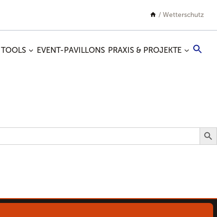
/
Wetterschutz
Sea
 TOOLS
EVENT-PAVILLONS
PRAXIS & PROJEKTE
for:
Search
Search B