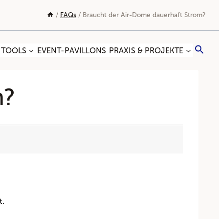
/
FAQs
/
Braucht der Air-Dome dauerhaft Strom?
Sea
 TOOLS
EVENT-PAVILLONS
PRAXIS & PROJEKTE
for:
Search
m?
t.