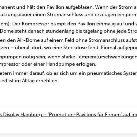
manent und hält den Pavillon aufgeblasen. Wenn der Strom aus
utzungsdauer einen Stromanschluss und erzeugen ein per
em): Der Kompressor pumpt den Pavillon einmalig auf und w
ir-Dome steht danach stundenlang bis tagelang ohne jede St
nen den Air-Dome auf einem Feld ohne Stromanschluss aufste
tzen – überall dort, wo eine Steckdose fehlt. Einmal aufgepu
chpumpen nötig sein, wenn starke Temperaturschwankungen
mpressor oder einer Handpumpe erfolgen.
ietern immer darauf, ob es sich um ein pneumatisches Syst
d ist im Alltag erheblich.
s Display Hamburg – ‘Promotion-Pavillons für Firmen’ auf i