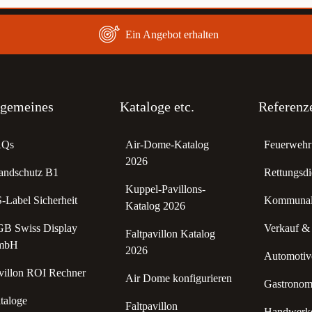
Ein Angebot erhalten
lgemeines
Kataloge etc.
Referenz
AQs
Air-Dome-Katalog
Feuerwehr 
2026
andschutz B1
Rettungsdi
Kuppel-Pavillons-
-Label Sicherheit
Kommunale
Katalog 2026
B Swiss Display
Verkauf &
Faltpavillon Katalog
mbH
2026
Automotive
villon ROI Rechner
Air Dome konfigurieren
Gastronomi
taloge
Faltpavillon
Handwerke