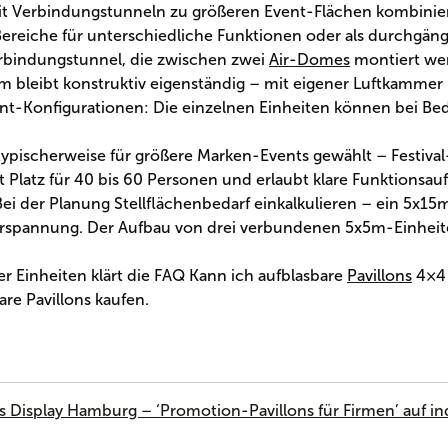
it Verbindungstunneln zu größeren Event-Flächen kombini
Bereiche für unterschiedliche Funktionen oder als durchgän
Verbindungstunnel, die zwischen zwei
Air-Domes
montiert we
m bleibt konstruktiv eigenständig – mit eigener Luftkammer
nt-Konfigurationen: Die einzelnen Einheiten können bei Bed
ypischerweise für größere Marken-Events gewählt – Festiva
 Platz für 40 bis 60 Personen und erlaubt klare Funktionsau
 der Planung Stellflächenbedarf einkalkulieren – ein 5x15
e Verspannung. Der Aufbau von drei verbundenen 5x5m-Einheit
 Einheiten klärt die FAQ Kann ich aufblasbare
Pavillons
4×4 
re Pavillons kaufen.
s Display Hamburg – ‘Promotion-Pavillons für Firmen’ auf i