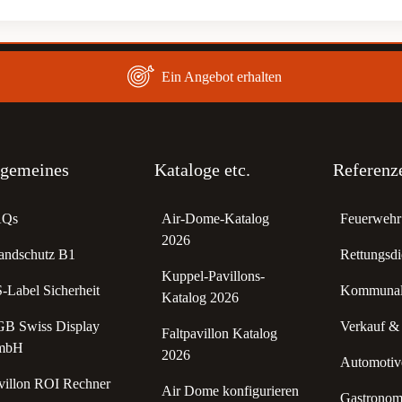
Ein Angebot erhalten
lgemeines
Kataloge etc.
Referenz
AQs
Air-Dome-Katalog
Feuerwehr 
2026
andschutz B1
Rettungsdi
Kuppel-Pavillons-
-Label Sicherheit
Kommunale
Katalog 2026
B Swiss Display
Verkauf &
Faltpavillon Katalog
mbH
2026
Automotive
villon ROI Rechner
Air Dome konfigurieren
Gastronomi