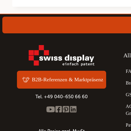
Al
F
B2B-Referenzen & Marktpräsenz
Br
GS
Tel. +49 040-650 66 60
AG
G
Pa