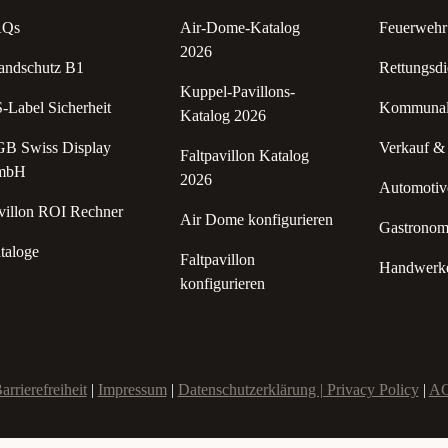
AQs
Air-Dome-Katalog
Feuerwehr 
2026
andschutz B1
Rettungsdi
Kuppel-Pavillons-
-Label Sicherheit
Kommunale
Katalog 2026
B Swiss Display
Verkauf &
Faltpavillon Katalog
mbH
2026
Automotive
villon ROI Rechner
Air Dome konfigurieren
Gastronomi
taloge
Faltpavillon
Handwerke
konfigurieren
arrierefreiheit
|
Impressum
|
Datenschutzerklärung | Privacy Policy
|
A