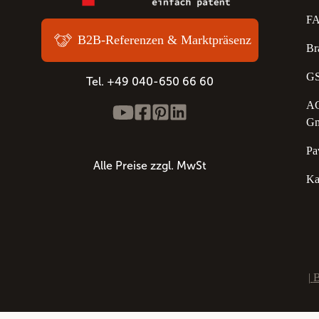
F
B2B-Referenzen & Marktpräsenz
Br
GS
Tel. +49 040-650 66 60
AG
G
Pa
Alle Preise zzgl. MwSt
Ka
|
B