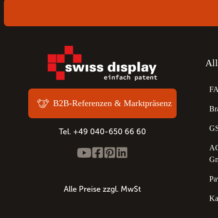
Al
F
B2B-Referenzen & Marktpräsenz
Br
GS
Tel. +49 040-650 66 60
AG
G
Pa
Alle Preise zzgl. MwSt
Ka