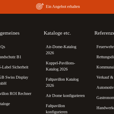
Ein Angebot erhalten
lgemeines
Kataloge etc.
Referenz
AQs
Air-Dome-Katalog
Feuerwehr 
2026
andschutz B1
Rettungsdi
Kuppel-Pavillons-
-Label Sicherheit
Kommunale
Katalog 2026
B Swiss Display
Verkauf &
Faltpavillon Katalog
mbH
2026
Automotive
villon ROI Rechner
Air Dome konfigurieren
Gastronomi
taloge
Faltpavillon
Handwerke
konfigurieren