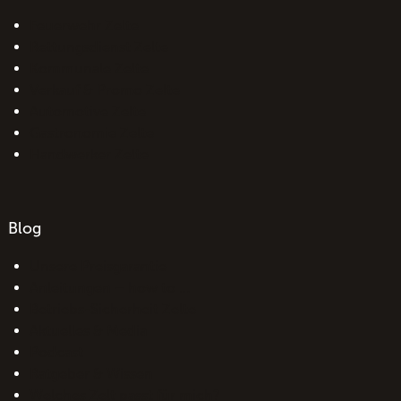
Feuerwehr Zelte
Rettungsdienst Zelte
Kommunale Zelte
Verkauf & Promo Zelte
Automotive Zelte
Gastronomie Zelte
Handwerker Zelte
Blog
Unsere Preisgarantie
Anleitungen – how to …
Betriebs-Sicherheit Zelte
Aktuelles & Media
Podcast
Ratgeber & Wissen
Welches Zelt passt für mich?