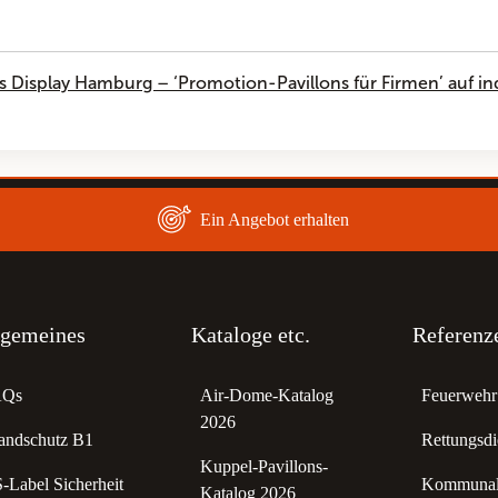
s Display Hamburg – ‘Promotion-Pavillons für Firmen’ auf i
Ein Angebot erhalten
lgemeines
Kataloge etc.
Referenz
AQs
Air-Dome-Katalog
Feuerwehr 
2026
andschutz B1
Rettungsdi
Kuppel-Pavillons-
-Label Sicherheit
Kommunale
Katalog 2026