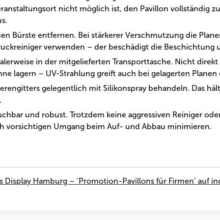
staltungsort nicht möglich ist, den Pavillon vollständig zu
s.
en Bürste entfernen. Bei stärkerer Verschmutzung die Pla
uckreiniger verwenden – der beschädigt die Beschichtung u
lerweise in der mitgelieferten Transporttasche. Nicht direk
ne lagern – UV-Strahlung greift auch bei gelagerten Planen 
erengitters gelegentlich mit Silikonspray behandeln. Das hä
.
schbar und robust. Trotzdem keine aggressiven Reiniger ode
rch vorsichtigen Umgang beim Auf- und Abbau minimieren.
s Display Hamburg – ‘Promotion-Pavillons für Firmen’ auf i