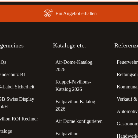
Ein Angebot erhalten
lgemeines
Kataloge etc.
Referenz
AQs
Air-Dome-Katalog
Feuerwehr 
2026
andschutz B1
Rettungsdi
Kuppel-Pavillons-
-Label Sicherheit
Kommunale
Katalog 2026
B Swiss Display
Verkauf &
Faltpavillon Katalog
mbH
2026
Automotive
villon ROI Rechner
Air Dome konfigurieren
Gastronomi
taloge
Faltpavillon
Handwerke