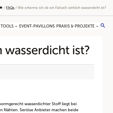
/
FAQs
/
Wie erkenne ich ob ein Faltzelt wirklich wasserdicht ist?
Sea
 TOOLS
EVENT-PAVILLONS
PRAXIS & PROJEKTE
for:
Search
h wasserdicht ist?
ormgerecht wasserdichter Stoff liegt bei
ten Nähten. Seriöse Anbieter machen beide