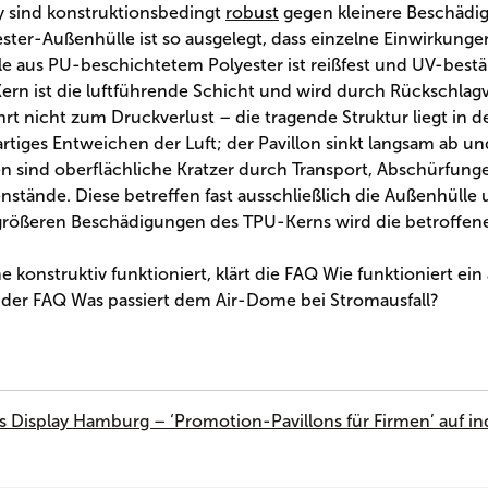
y sind konstruktionsbedingt
robust
gegen kleinere Beschädig
er-Außenhülle ist so ausgelegt, dass einzelne Einwirkunge
lle aus PU-beschichtetem Polyester ist reißfest und UV-bes
rn ist die luftführende Schicht und wird durch Rückschlagventi
rt nicht zum Druckverlust – die tragende Struktur liegt in 
rtiges Entweichen der Luft; der Pavillon sinkt langsam ab und 
den sind oberflächliche Kratzer durch Transport, Abschürfu
tände. Diese betreffen fast ausschließlich die Außenhülle 
 größeren Beschädigungen des TPU-Kerns wird die betroffene 
nstruktiv funktioniert, klärt die FAQ Wie funktioniert ein 
n der FAQ Was passiert dem Air-Dome bei Stromausfall?
s Display Hamburg – ‘Promotion-Pavillons für Firmen’ auf i