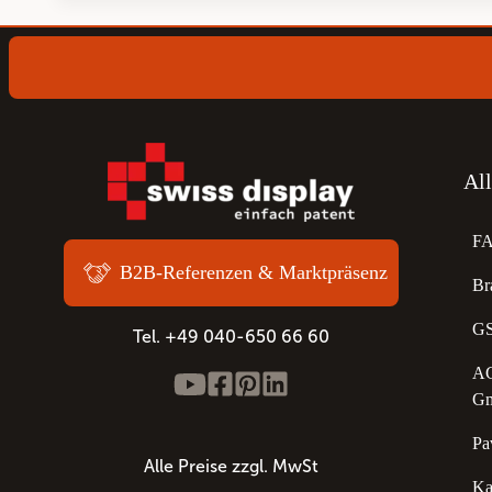
Al
F
B2B-Referenzen & Marktpräsenz
Br
GS
Tel. +49 040-650 66 60
AG
G
Pa
Alle Preise zzgl. MwSt
Ka