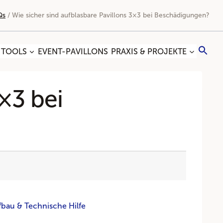
Qs
/
Wie sicher sind aufblasbare Pavillons 3×3 bei Beschädigungen?
Sea
 TOOLS
EVENT-PAVILLONS
PRAXIS & PROJEKTE
for:
Search
×3 bei
fbau & Technische Hilfe