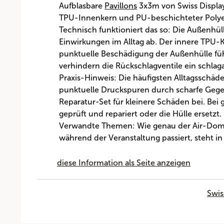
Aufblasbare
Pavillons
3x3m von Swiss Displa
TPU-Innenkern und PU-beschichteter Polyest
Technisch funktioniert das so: Die Außenhü
Einwirkungen im Alltag ab. Der innere TPU-Ke
punktuelle Beschädigung der Außenhülle füh
verhindern die Rückschlagventile ein schlaga
Praxis-Hinweis: Die häufigsten Alltagsschä
punktuelle Druckspuren durch scharfe Gegens
Reparatur-Set für kleinere Schäden bei. Bei
geprüft und repariert oder die Hülle ersetzt.
Verwandte Themen: Wie genau der Air-Dome ko
während der Veranstaltung passiert, steht i
diese Information als Seite anzeigen
Swis