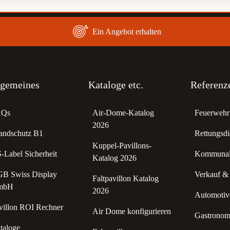
Ein Angebot erhalten
lgemeines
Kataloge etc.
Referenz
AQs
Air-Dome-Katalog
Feuerwehr 
2026
andschutz B1
Rettungsdi
Kuppel-Pavillons-
-Label Sicherheit
Kommunale
Katalog 2026
B Swiss Display
Verkauf &
Faltpavillon Katalog
mbH
2026
Automotive
villon ROI Rechner
Air Dome konfigurieren
Gastronomi
taloge