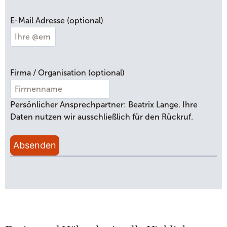
c
h
E-Mail Adresse (optional)
n
a
m
e
Firma / Organisation (optional)
Persönlicher Ansprechpartner: Beatrix Lange. Ihre
Daten nutzen wir ausschließlich für den Rückruf.
Absenden