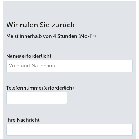
Wir rufen Sie zurück
Meist innerhalb von 4 Stunden (Mo-Fr)
Name
(erforderlich)
V
o
Telefonnummer
(erforderlich)
r
-
u
n
Ihre Nachricht
d
N
a