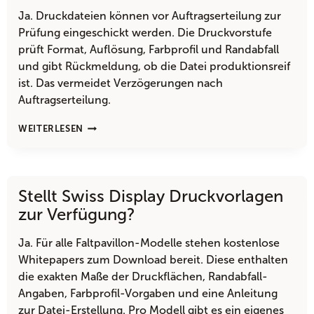
WERDEN
MUSS?
Ja. Druckdateien können vor Auftragserteilung zur
Prüfung eingeschickt werden. Die Druckvorstufe
prüft Format, Auflösung, Farbprofil und Randabfall
und gibt Rückmeldung, ob die Datei produktionsreif
ist. Das vermeidet Verzögerungen nach
Auftragserteilung.
KANN
WEITERLESEN
SWISS
DISPLAY
DIE
DRUCKDATEI
Stellt Swiss Display Druckvorlagen
PRÜFEN,
BEVOR
zur Verfügung?
DIE
PRODUKTION
Ja. Für alle Faltpavillon-Modelle stehen kostenlose
STARTET?
Whitepapers zum Download bereit. Diese enthalten
die exakten Maße der Druckflächen, Randabfall-
Angaben, Farbprofil-Vorgaben und eine Anleitung
zur Datei-Erstellung. Pro Modell gibt es ein eigenes