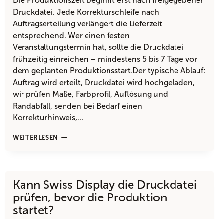
Die Produktionszeit beginnt erst nach freigegebener
Druckdatei. Jede Korrekturschleife nach
Auftragserteilung verlängert die Lieferzeit
entsprechend. Wer einen festen
Veranstaltungstermin hat, sollte die Druckdatei
frühzeitig einreichen – mindestens 5 bis 7 Tage vor
dem geplanten Produktionsstart.Der typische Ablauf:
Auftrag wird erteilt, Druckdatei wird hochgeladen,
wir prüfen Maße, Farbprofil, Auflösung und
Randabfall, senden bei Bedarf einen
Korrekturhinweis,…
WAS
WEITERLESEN
PASSIERT,
WENN
DIE
DRUCKDATEI
Kann Swiss Display die Druckdatei
ERST
NACH
prüfen, bevor die Produktion
AUFTRAGSERTEILUNG
startet?
KORRIGIERT