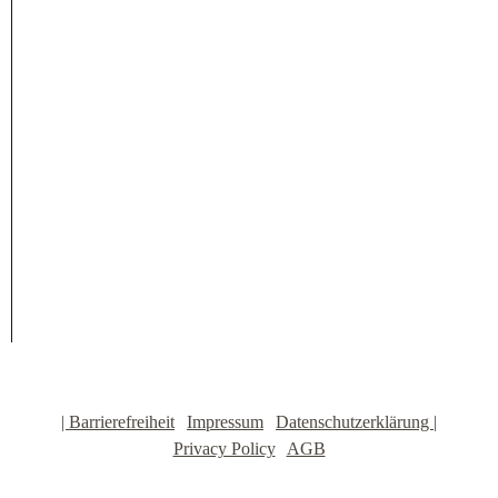
Unsere Preisgarantie
Anleitungen – how to …
Betriebs-Sicherheit Zelte
Aktuelles & Media
Podcast
Ratgeber & Wissen
Welches Zelt passt für mich?
|
Barrierefreiheit
|
Impressum
|
Datenschutzerklärung |
Privacy Policy
|
AGB