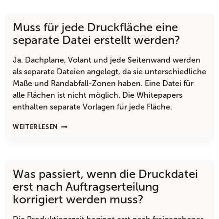
DIE
DRUCKDATEI
Muss für jede Druckfläche eine
ERSTELLEN,
WENN
separate Datei erstellt werden?
NUR
EIN
Ja. Dachplane, Volant und jede Seitenwand werden
LOGO
als separate Dateien angelegt, da sie unterschiedliche
VORLIEGT?
Maße und Randabfall-Zonen haben. Eine Datei für
alle Flächen ist nicht möglich. Die Whitepapers
enthalten separate Vorlagen für jede Fläche.
MUSS
WEITERLESEN
FÜR
JEDE
DRUCKFLÄCHE
EINE
Was passiert, wenn die Druckdatei
SEPARATE
DATEI
erst nach Auftragserteilung
ERSTELLT
korrigiert werden muss?
WERDEN?