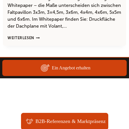
Whitepaper – die Maße unterscheiden sich zwischen
Faltpavillon 3x3m, 3×4,5m, 3x6m, 4x4m, 4x6m, 5x5m
und 6x6m. Im Whitepaper finden Sie: Druckfläche
der Dachplane mit Volant,…
STELLT
WEITERLESEN
SWISS
DISPLAY
DRUCKVORLAGEN
ZUR
VERFÜGUNG?
Ein Angebot erhalten
B2B-Referenzen & Marktpräsenz