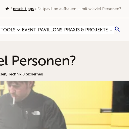
/
praxis-tipps
/
Faltpavillon aufbauen – mit wieviel Personen?
Sea
 TOOLS
EVENT-PAVILLONS
PRAXIS & PROJEKTE
for:
Search
iel Personen?
ssen
,
Technik & Sicherheit