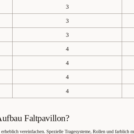
3
3
3
4
4
4
4
Aufbau Faltpavillon?
erheblich vereinfachen. Spezielle Tragesysteme, Rollen und farblich m