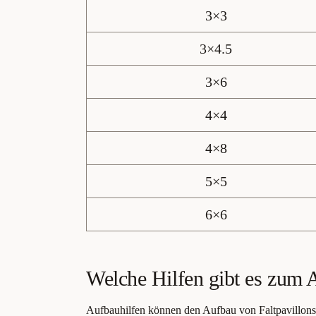
3×3
3×4.5
3×6
4×4
4×8
5×5
6×6
Welche Hilfen gibt es zum 
Aufbauhilfen können den Aufbau von Faltpavillons 