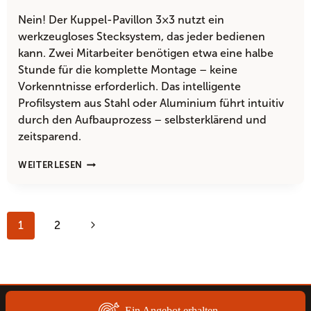
Nein! Der Kuppel-Pavillon 3×3 nutzt ein
werkzeugloses Stecksystem, das jeder bedienen
kann. Zwei Mitarbeiter benötigen etwa eine halbe
Stunde für die komplette Montage – keine
Vorkenntnisse erforderlich. Das intelligente
Profilsystem aus Stahl oder Aluminium führt intuitiv
durch den Aufbauprozess – selbsterklärend und
zeitsparend.
BRAUCHE
WEITERLESEN
ICH
PROFIS
FÜR
Seitennavigation
DEN
Nächste
1
2
KUPPEL-
PAVILLON
Seite
3×3
AUFBAU?
Ein Angebot erhalten