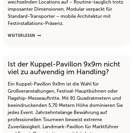
wechselnden Locations auf – Routine-tauglich trotz
imposanter Dimensionen. Modular verpackt für
Standard-Transporter – mobile Architektur mit
Festinstallations-Präsenz.
IST
WEITERLESEN
EIN
KUPPEL-
PAVILLON
9X9M
Ist der Kuppel-Pavillon 9x9m nicht
NOCH
REALISTISCH
viel zu aufwendig im Handling?
TRANSPORTIERBAR?
Ein Kuppel-Pavillon 9x9m ist die Wahl für
Großveranstaltungen, Festival-Hauptbühnen oder
Flagship-Messeauftritte. Mit 81 Quadratmetern und
beeindruckenden 5,70 Metern Höhe dominieren Sie
jedes Event. Jahrzehntelange Bewährung auf
professionellen Tourneen beweist extreme
Zuverlässigkeit. Landmark-Pavillon für Marktführer