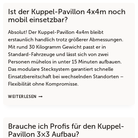
PAVILLON
Ist der Kuppel-Pavillon 4x4m noch
6X6M
VON
mobil einsetzbar?
KLEINEREN
MODELLEN?
Absolut! Der Kuppel-Pavillon 4x4m bleibt
erstaunlich handlich trotz größerer Abmessungen.
Mit rund 30 Kilogramm Gewicht passt er in
Standard-Fahrzeuge und lässt sich von zwei
Personen mühelos in unter 15 Minuten aufbauen.
Das modulare Stecksystem garantiert schnelle
Einsatzbereitschaft bei wechselnden Standorten –
Flexibilität ohne Kompromisse.
IST
WEITERLESEN
DER
KUPPEL-
PAVILLON
4X4M
Brauche ich Profis für den Kuppel-
NOCH
MOBIL
Pavillon 3×3 Aufbau?
EINSETZBAR?