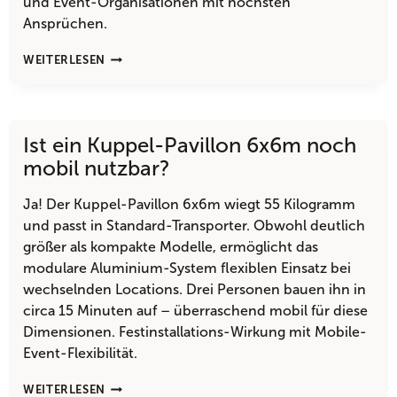
und Event-Organisationen mit höchsten
Ansprüchen.
IST
WEITERLESEN
DER
KUPPEL-
PAVILLON
9X9M
Ist ein Kuppel-Pavillon 6x6m noch
NICHT
VIEL
mobil nutzbar?
ZU
AUFWENDIG
Ja! Der Kuppel-Pavillon 6x6m wiegt 55 Kilogramm
IM
und passt in Standard-Transporter. Obwohl deutlich
HANDLING?
größer als kompakte Modelle, ermöglicht das
modulare Aluminium-System flexiblen Einsatz bei
wechselnden Locations. Drei Personen bauen ihn in
circa 15 Minuten auf – überraschend mobil für diese
Dimensionen. Festinstallations-Wirkung mit Mobile-
Event-Flexibilität.
IST
WEITERLESEN