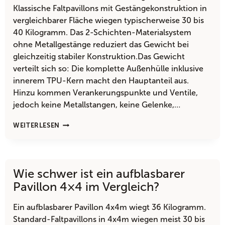
Klassische Faltpavillons mit Gestängekonstruktion in
vergleichbarer Fläche wiegen typischerweise 30 bis
40 Kilogramm. Das 2-Schichten-Materialsystem
ohne Metallgestänge reduziert das Gewicht bei
gleichzeitig stabiler Konstruktion.Das Gewicht
verteilt sich so: Die komplette Außenhülle inklusive
innerem TPU-Kern macht den Hauptanteil aus.
Hinzu kommen Verankerungspunkte und Ventile,
jedoch keine Metallstangen, keine Gelenke,…
WIE
WEITERLESEN
SCHWER
IST
EIN
AUFBLASBARER
Wie schwer ist ein aufblasbarer
PAVILLON
5×5
Pavillon 4×4 im Vergleich?
WIRKLICH?
Ein aufblasbarer Pavillon 4x4m wiegt 36 Kilogramm.
Standard-Faltpavillons in 4x4m wiegen meist 30 bis