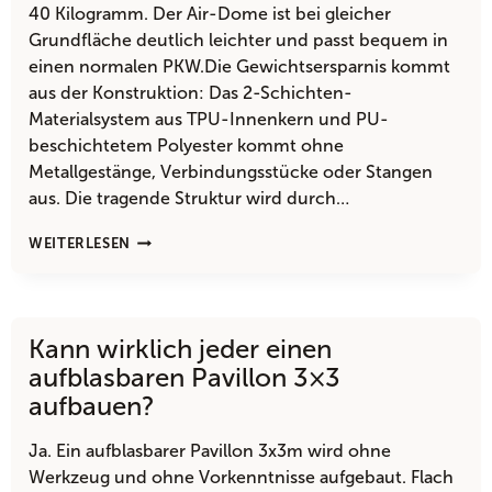
40 Kilogramm. Der Air-Dome ist bei gleicher
Grundfläche deutlich leichter und passt bequem in
einen normalen PKW.Die Gewichtsersparnis kommt
aus der Konstruktion: Das 2-Schichten-
Materialsystem aus TPU-Innenkern und PU-
beschichtetem Polyester kommt ohne
Metallgestänge, Verbindungsstücke oder Stangen
aus. Die tragende Struktur wird durch…
WIE
WEITERLESEN
SCHWER
IST
EIN
AUFBLASBARER
Kann wirklich jeder einen
PAVILLON
4×4
aufblasbaren Pavillon 3×3
IM
aufbauen?
VERGLEICH?
Ja. Ein aufblasbarer Pavillon 3x3m wird ohne
Werkzeug und ohne Vorkenntnisse aufgebaut. Flach