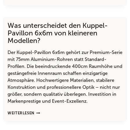
EIN
KUPPEL-
PAVILLON
6X6M
Was unterscheidet den Kuppel-
NOCH
MOBIL
Pavillon 6x6m von kleineren
NUTZBAR?
Modellen?
Der Kuppel-Pavillon 6x6m gehört zur Premium-Serie
mit 75mm Aluminium-Rohren statt Standard-
Profilen. Die beeindruckende 400cm Raumhöhe und
gestängefreie Innenraum schaffen einzigartige
Atmosphäre. Hochwertigere Materialien, stabilere
Konstruktion und professionellere Optik – nicht nur
größer, sondern qualitativ überlegen. Investition in
Markenprestige und Event-Exzellenz.
WAS
WEITERLESEN
UNTERSCHEIDET
DEN
KUPPEL-