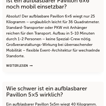
Ist ein aufblasbarer Pavillon 6×6
noch mobil einsetzbar?
Absolut! Der aufblasbare Pavillon 6×6 wiegt nur 25
Kilogramm – unglaublich leicht für 36 Quadratmeter.
Standard-Transporter oder PKW mit Anhänger
reichen für den Transport. Aufbau in 5-10 Minuten
durch 1-2 Personen – keine Spezial-Crew nötig.
Großveranstaltungs-Wirkung bei überraschender
Mobilität – flexible Event-Architektur für wechselnde
Standorte.
IST
WEITERLESEN
EIN
AUFBLASBARER
PAVILLON
6×6
Wie schwer ist ein aufblasbarer
NOCH
MOBIL
Pavillon 5×5 wirklich?
EINSETZBAR?
Ein aufblasbarer Pavillon 5x5m wiegt 40 Kilogramm.