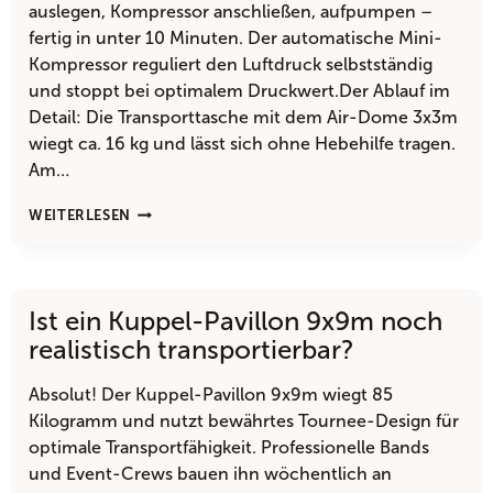
auslegen, Kompressor anschließen, aufpumpen –
fertig in unter 10 Minuten. Der automatische Mini-
Kompressor reguliert den Luftdruck selbstständig
und stoppt bei optimalem Druckwert.Der Ablauf im
Detail: Die Transporttasche mit dem Air-Dome 3x3m
wiegt ca. 16 kg und lässt sich ohne Hebehilfe tragen.
Am…
KANN
WEITERLESEN
WIRKLICH
JEDER
EINEN
AUFBLASBAREN
Ist ein Kuppel-Pavillon 9x9m noch
PAVILLON
3×3
realistisch transportierbar?
AUFBAUEN?
Absolut! Der Kuppel-Pavillon 9x9m wiegt 85
Kilogramm und nutzt bewährtes Tournee-Design für
optimale Transportfähigkeit. Professionelle Bands
und Event-Crews bauen ihn wöchentlich an