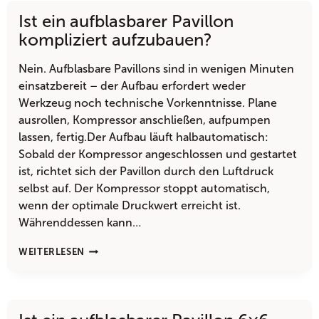
ANFÄNGER
Ist ein aufblasbarer Pavillon
GEEIGNET?
kompliziert aufzubauen?
Nein. Aufblasbare Pavillons sind in wenigen Minuten
einsatzbereit – der Aufbau erfordert weder
Werkzeug noch technische Vorkenntnisse. Plane
ausrollen, Kompressor anschließen, aufpumpen
lassen, fertig.Der Aufbau läuft halbautomatisch:
Sobald der Kompressor angeschlossen und gestartet
ist, richtet sich der Pavillon durch den Luftdruck
selbst auf. Der Kompressor stoppt automatisch,
wenn der optimale Druckwert erreicht ist.
Währenddessen kann…
IST
WEITERLESEN
EIN
AUFBLASBARER
PAVILLON
KOMPLIZIERT
AUFZUBAUEN?