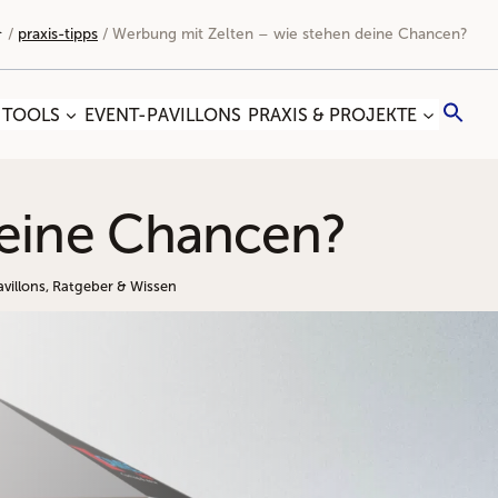
/
praxis-tipps
/
Werbung mit Zelten – wie stehen deine Chancen?
Sea
 TOOLS
EVENT-PAVILLONS
PRAXIS & PROJEKTE
for:
Search
deine Chancen?
avillons
,
Ratgeber & Wissen